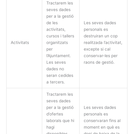
Tractarem les
seves dades
per a la gestió
de les
Les seves dades
activitats,
personals es
cursos i tallers
destruiran un cop
Activitats
organitzats
realitzada l’activitat,
per
excepte si cal
l’Ajuntament.
conservar-les per
Les seves
raons de gestió.
dades no
seran cedides
a tercers.
Tractarem les
seves dades
per a la gestió
Les seves dades
d’ofertes
personals es
laborals que hi
conservaran fins al
hagi
moment en què es
disponibles.
doni de baixa de la