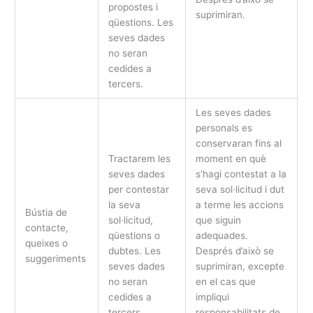
propostes i
suprimiran.
qüestions. Les
seves dades
no seran
cedides a
tercers.
Les seves dades
personals es
conservaran fins al
Tractarem les
moment en què
seves dades
s’hagi contestat a la
per contestar
seva sol·licitud i dut
la seva
a terme les accions
Bústia de
sol·licitud,
que siguin
contacte,
qüestions o
adequades.
queixes o
dubtes. Les
Després d’això se
suggeriments
seves dades
suprimiran, excepte
no seran
en el cas que
cedides a
impliqui
tercers.
responsabilitats de