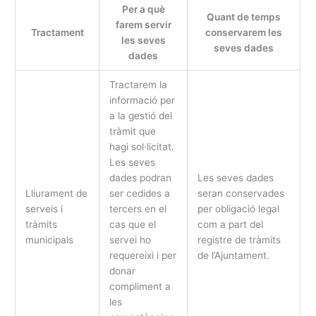
Per a què
Quant de temps
farem servir
Tractament
conservarem les
les seves
seves dades
dades
Tractarem la
informació per
a la gestió del
tràmit que
hagi sol·licitat.
Les seves
dades podran
Les seves dades
Lliurament de
ser cedides a
seran conservades
serveis i
tercers en el
per obligació legal
tràmits
cas que el
com a part del
municipals
servei ho
registre de tràmits
requereixi i per
de l’Ajuntament.
donar
compliment a
les