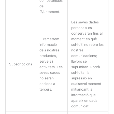
competències
de
l’Ajuntament.
Les seves dades
personals es
conservaran fins al
Li remetrem
moment en què
informació
sol·liciti no rebre les
dels nostres
nostres
productes,
comunicacions;
serveis i
llavors se
Subscripcions
activitats. Les
suprimiran. Podrà
seves dades
sol·licitar la
no seran
supressió en
cedides a
qualsevol moment
tercers.
mitjançant la
informació que
apareix en cada
comunicat.