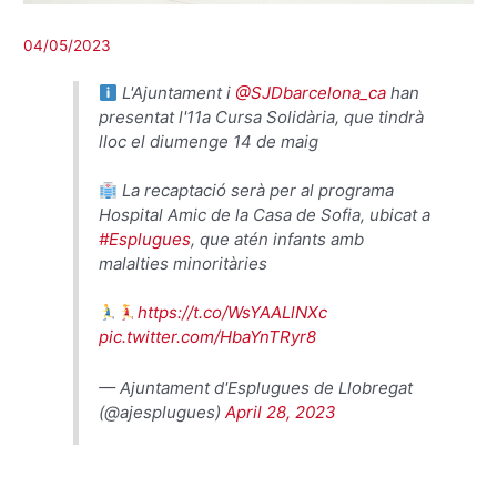
04/05/2023
L'Ajuntament i
@SJDbarcelona_ca
han
presentat l'11a Cursa Solidària, que tindrà
lloc el diumenge 14 de maig
La recaptació serà per al programa
Hospital Amic de la Casa de Sofia, ubicat a
#Esplugues
, que atén infants amb
malalties minoritàries
https://t.co/WsYAALlNXc
pic.twitter.com/HbaYnTRyr8
— Ajuntament d'Esplugues de Llobregat
(@ajesplugues)
April 28, 2023