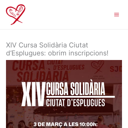
Ir
al
contenido
XIV Cursa Solidària Ciutat
d’Esplugues: obrim inscripcions!